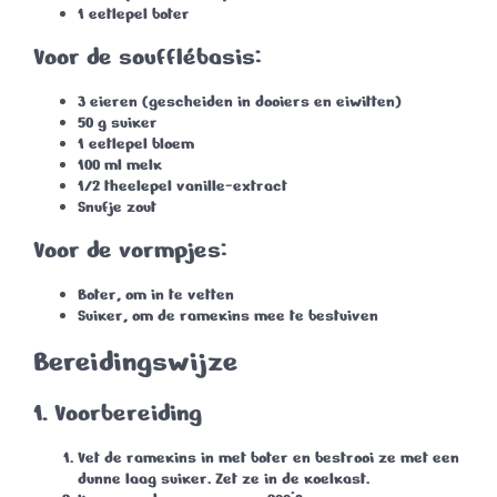
1 eetlepel boter
Voor de soufflébasis:
3 eieren (gescheiden in dooiers en eiwitten)
50 g suiker
1 eetlepel bloem
100 ml melk
1/2 theelepel vanille-extract
Snufje zout
Voor de vormpjes:
Boter, om in te vetten
Suiker, om de ramekins mee te bestuiven
Bereidingswijze
1.
Voorbereiding
Vet de ramekins in met boter en bestrooi ze met een
dunne laag suiker. Zet ze in de koelkast.