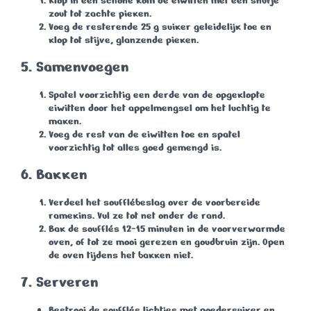
Klop in een schone kom de eiwitten met een snufje
zout tot zachte pieken.
Voeg de resterende 25 g suiker geleidelijk toe en
klop tot stijve, glanzende pieken.
5.
Samenvoegen
Spatel voorzichtig een derde van de opgeklopte
eiwitten door het appelmengsel om het luchtig te
maken.
Voeg de rest van de eiwitten toe en spatel
voorzichtig tot alles goed gemengd is.
6.
Bakken
Verdeel het soufflébeslag over de voorbereide
ramekins. Vul ze tot net onder de rand.
Bak de soufflés 12-15 minuten in de voorverwarmde
oven, of tot ze mooi gerezen en goudbruin zijn. Open
de oven tijdens het bakken niet.
7.
Serveren
Bestrooi de soufflés lichtjes met poedersuiker en