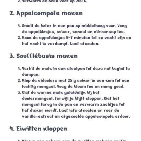
Verwarm de oven voor op 200°C.
2.
Appelcompote maken
Smelt de boter in een pan op middelhoog vuur. Voeg
de appelblokjes, suiker, kaneel en citroensap toe.
Kook de appelblokjes 5-7 minuten tot ze zacht zijn en
het vocht is verdampt. Laat afkoelen.
3.
Soufflébasis maken
Verhit de melk in een steelpan tot deze net begint te
dampen.
Klop de eidooiers met 25 g suiker in een kom tot een
luchtig mengsel. Voeg de bloem toe en meng goed.
Giet de warme melk geleidelijk bij het
dooiermengsel, terwijl je blijft kloppen. Giet het
mengsel terug in de pan en verwarm zachtjes tot
het dikker wordt. Laat iets afkoelen en roer de
vanille-extract en afgekoelde appelcompote erdoor.
4.
Eiwitten kloppen