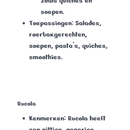
zoals quiches en
soepen.
Toepassingen
: Salades,
roerbakgerechten,
soepen, pasta’s, quiches,
smoothies.
Rucola
Kenmerken
: Rucola heeft
een pittige, peperige