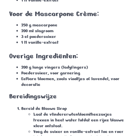
1 tl vanille-extract
Voor de Mascarpone Crème:
250 g mascarpone
200 ml slagroom
3 el poedersuiker
1 tl vanille-extract
Overige Ingrediënten:
200 g lange vingers (ladyfingers)
Poedersuiker, voor garnering
Eetbare bloemen, zoals viooltjes of lavendel, voor
decoratie
Bereidingswijze
Bereid de Blauwe Sirop
Laat de vlindererwtenbloemtheezakjes
trekken in heet water totdat een rijke blauwe
kleur ontstaat.
Voeg de suiker en vanille-extract toe en roer