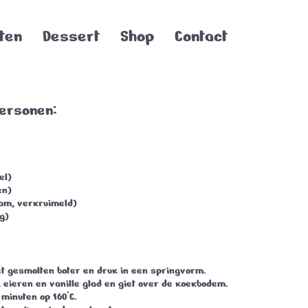
ten
Dessert
Shop
Contact
personen:
el)
en)
am, verkruimeld)
g)
 gesmolten boter en druk in een springvorm.
 eieren en vanille glad en giet over de koekbodem.
minuten op 160°C.