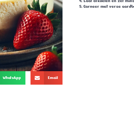
Laat afkoelen en zet mins
Garneer met verse aardb
WhatsApp
Email