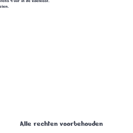
tens 4 uur in de koelkast.
eien.
Alle rechten voorbehouden