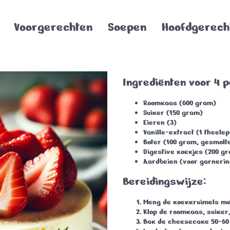
Voorgerechten
Soepen
Hoofdgerech
Ingrediënten voor 4 
Roomkaas
(600 gram)
Suiker
(150 gram)
Eieren
(3)
Vanille-extract
(1 theelep
Boter
(100 gram, gesmolt
Digestive koekjes
(200 gr
Aardbeien
(voor garnerin
Bereidingswijze:
Meng de koekkruimels met
Klop de roomkaas, suiker,
Bak de cheesecake 50-60 