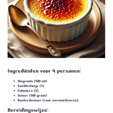
Ingrediënten voor 4 personen:
Slagroom
(500 ml)
Vanillestokje
(1)
Eidooiers
(5)
Suiker
(100 gram)
Basterdsuiker
(voor karameliseren)
Bereidingswijze: