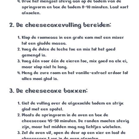
Druk het mengsel stevig aan op de bodem van de
springvorm en bak de bodem
8-10 minuten
. Laat kort
afkoelen.
2. De cheesecakevulling bereiden:
Klop de roomkaas in een grote kom met een mixer
tot een gladde massa.
Voeg de dulce de leche toe en mix tot het goed
gemengd is.
Voeg één voor één de eieren toe, mix goed na elk ei,
maar klop niet te lang.
Meng de zure room en het vanille-extract erdoor tot
alles mooi glad is.
3. De cheesecake bakken:
Giet de vulling over de afgekoelde bodem en strijk
glad met een spatel.
Plaats de springvorm in de oven en bak de
cheesecake
45-50 minuten
. De randen moeten stevig
zijn, maar het midden mag nog lichtjes wiebelen.
Zet de oven uit, open de deur op een kier en laat de
cheesecake
1 uur
in de oven afkoelen.