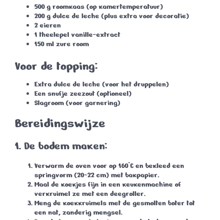
500 g
roomkaas (op kamertemperatuur)
200 g
dulce de leche (plus extra voor decoratie)
2 eieren
1 theelepel
vanille-extract
150 ml
zure room
Voor de topping:
Extra dulce de leche (voor het druppelen)
Een snufje zeezout (optioneel)
Slagroom (voor garnering)
Bereidingswijze
1. De bodem maken:
Verwarm de oven voor op
160°C
en bekleed een
springvorm (
20-22 cm
) met bakpapier.
Maal de koekjes fijn in een keukenmachine of
verkruimel ze met een deegroller.
Meng de koekkruimels met de gesmolten boter tot
een nat, zanderig mengsel.