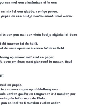
n pureer met een staafmixer of in een
 en mix tot een gladde, romige puree.
 peper en een snufje nootmuskaat. Houd warm.
t in een pan met een klein beetje olijfolie tot deze
t dit
inkoken tot de helft
.
aat de saus opnieuw inkoken tot deze licht
 breng op smaak met zout en peper.
 de saus om deze mooi glanzend te maken. Houd
n:
 zout en peper.
er in een koekenpan op middelhoog vuur.
beide kanten goudbruin (ongeveer
2-3 minuten per
 schep de boter over de filets.
e pan en laat ze
5 minuten rusten
onder