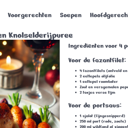
Voorgerechten
Soepen
Hoofdgerech
en Knolselderijpuree
Ingrediënten voor 4 
Voor de fazantfilet:
4 fazantfilets (ontveld 
2 eetlepels olijfolie
1 eetlepel roomboter
Zout en versgemalen pep
2 takjes verse tijm
Voor de portsaus:
1 sjalot (fijngesnipperd)
250 ml port (rode, zoete)
200 ml wildfond of kippenb