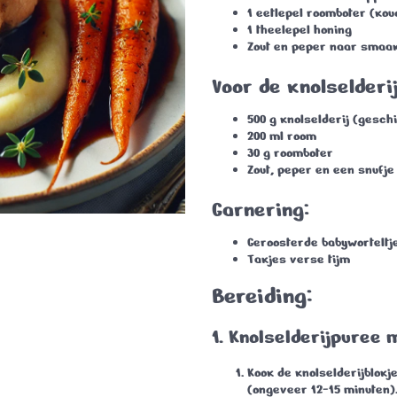
1 eetlepel roomboter (kou
1 theelepel honing
Zout en peper naar smaa
Voor de knolselderi
500 g knolselderij (geschi
200 ml room
30 g roomboter
Zout, peper en een snufj
Garnering:
Geroosterde babyworteltj
Takjes verse tijm
Bereiding:
1. Knolselderijpuree 
Kook de knolselderijblokj
(ongeveer
12-15 minuten
)