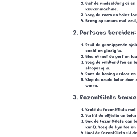
Giet de knolselderij af e
keukenmachine.
Voeg de room en boter toe
Breng op smaak met zout,
2. Portsaus bereiden:
Fruit de gesnipperde sjalo
zacht en glazig is.
Blus af met de port en laa
Voeg de wildfond toe en l
stroperig is.
Roer de honing erdoor en
Klop de koude boter door
warm.
3. Fazantfilets bakke
Kruid de fazantfilets met
Verhit de olijfolie en bot
Bak de fazantfilets aan 
kant
). Voeg de tijm toe en
Haal de fazantfilets uit d