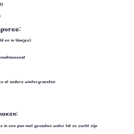
d)
k
jpuree:
ld en in blokjes)
e nootmuskaat
es of andere wintergroenten
maken:
es in een pan met gezouten water tot ze zacht zijn
.