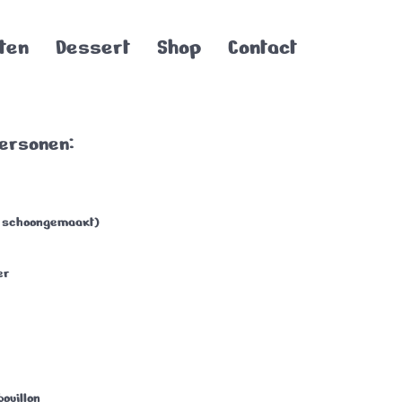
ten
Dessert
Shop
Contact
personen:
en schoongemaakt)
er
ouillon