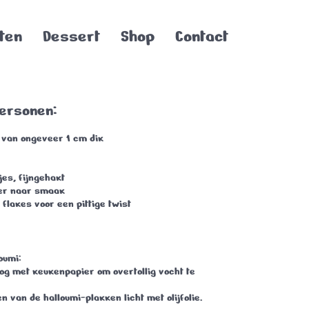
ten
Dessert
Shop
Contact
personen:
n van ongeveer 1 cm dik
es, fijngehakt
er naar smaak
i flakes voor een pittige twist
oumi
:
og met keukenpapier om overtollig vocht te
n van de halloumi-plakken licht met olijfolie.