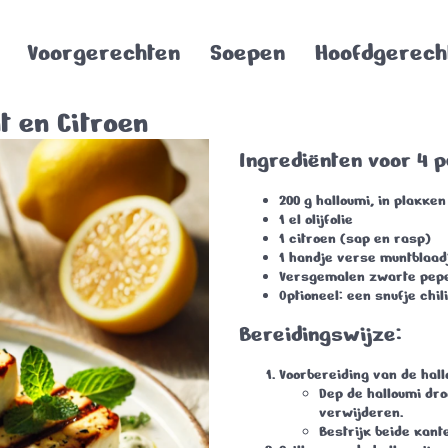
Voorgerechten
Soepen
Hoofdgerech
t en Citroen
Ingrediënten voor 4 
200 g halloumi, in plakke
1 el olijfolie
1 citroen (sap en rasp)
1 handje verse muntblaadj
Versgemalen zwarte pep
Optioneel: een snufje chil
Bereidingswijze
:
Voorbereiding van de hall
Dep de halloumi dro
verwijderen.
Bestrijk beide kante