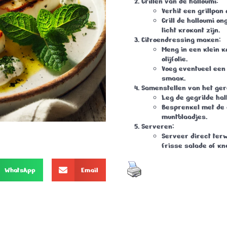
Grillen van de halloumi
:
Verhit een grillpan
Grill de halloumi o
licht krokant zijn.
Citroendressing maken
:
Meng in een klein k
olijfolie.
Voeg eventueel een 
smaak.
Samenstellen van het ger
Leg de gegrilde ha
Besprenkel met de 
muntblaadjes.
Serveren
:
Serveer direct terw
frisse salade of kn
WhatsApp
Email