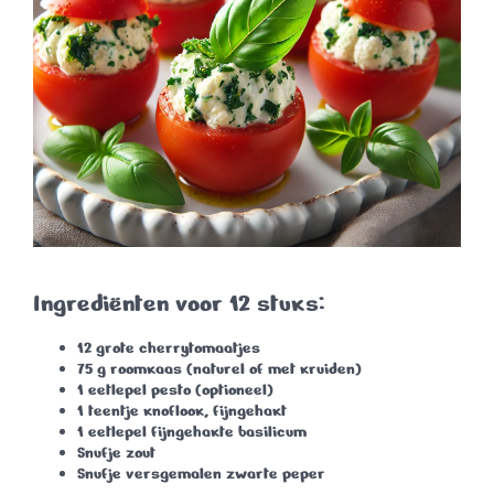
Ingrediënten voor 12 stuks:
12 grote cherrytomaatjes
75 g roomkaas (naturel of met kruiden)
1 eetlepel pesto (optioneel)
1 teentje knoflook, fijngehakt
1 eetlepel fijngehakte basilicum
Snufje zout
Snufje versgemalen zwarte peper