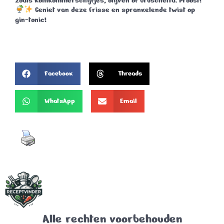
zoals komkommerschijfjes, olijven of bruschetta.
Proost!
Geniet van deze frisse en sprankelende twist op
gin-tonic!
Facebook
Threads
WhatsApp
Email
Alle rechten voorbehouden