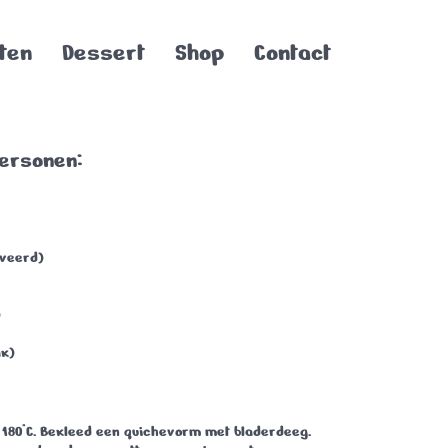
ten
Dessert
Shop
Contact
personen:
lveerd)
)
k)
180°C. Bekleed een quichevorm met bladerdeeg.