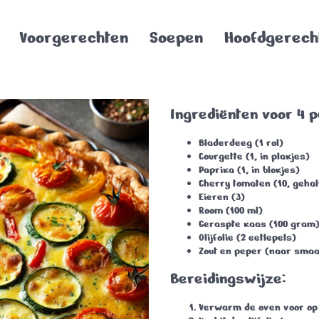
Voorgerechten
Soepen
Hoofdgerech
Ingrediënten voor 4 
Bladerdeeg
(1 rol)
Courgette
(1, in plakjes)
Paprika
(1, in blokjes)
Cherry tomaten
(10, geha
Eieren
(3)
Room
(100 ml)
Geraspte kaas
(100 gram
Olijfolie
(2 eetlepels)
Zout en peper
(naar smaa
Bereidingswijze:
Verwarm de oven voor op 