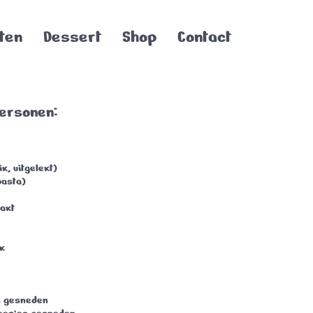
ten
Dessert
Shop
Contact
personen:
ik, uitgelekt)
asta)
hakt
k
es gesneden