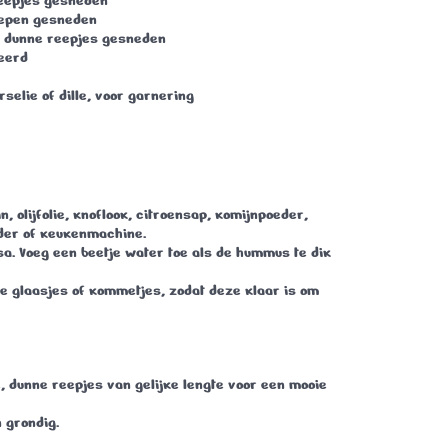
reepjes gesneden
 repen gesneden
in dunne reepjes gesneden
veerd
rselie of dille, voor garnering
, olijfolie, knoflook, citroensap, komijnpoeder,
nder of keukenmachine.
a. Voeg een beetje water toe als de hummus te dik
e glaasjes of kommetjes, zodat deze klaar is om
e, dunne reepjes van gelijke lengte voor een mooie
 grondig.