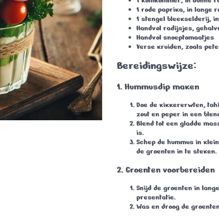
1 komkommer
, in dunne 
1 rode paprika
, in lange
1 stengel bleekselderij
, 
Handvol radijsjes
, gehal
Handvol snoeptomaatjes
Verse kruiden
, zoals pete
Bereidingswijze:
1. Hummusdip maken
Doe de kikkererwten, tahin
zout en peper in een ble
Blend tot een gladde mass
is.
Schep de hummus in klein
de groenten in te steken.
2. Groenten voorbereiden
Snijd de groenten in lang
presentatie.
Was en droog de groenten