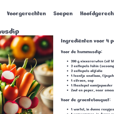
Voorgerechten
Soepen
Hoofdgerech
musdip
Ingrediënten voor 4 
Voor de hummusdip:
200 g kikkererwten
(uit bl
2 eetlepels tahin
(sesamp
2 eetlepels olijfolie
1 teentje knoflook
, fijnge
1 citroen
, sap
1 theelepel komijnpoeder
Zout en peper
, naar smaa
Voor de groentebouquet:
1 wortel
, in dunne reepj