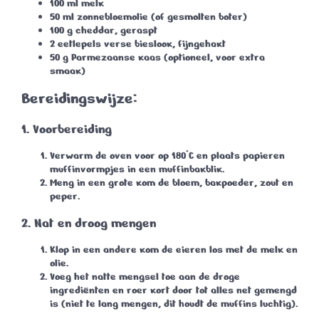
100 ml melk
50 ml zonnebloemolie
(of gesmolten boter)
100 g cheddar
, geraspt
2 eetlepels verse bieslook
, fijngehakt
50 g Parmezaanse kaas
(optioneel, voor extra
smaak)
Bereidingswijze:
1. Voorbereiding
Verwarm de oven voor op
180°C
en plaats papieren
muffinvormpjes in een muffinbakblik.
Meng in een grote kom de bloem, bakpoeder, zout en
peper.
2. Nat en droog mengen
Klop in een andere kom de eieren los met de melk en
olie.
Voeg het natte mengsel toe aan de droge
ingrediënten en roer kort door tot alles net gemengd
is (niet te lang mengen, dit houdt de muffins luchtig).