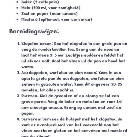
Boter
(2 eetlepels)
Melk
(100 ml, voor romigheid)
Zout en peper
(naar smaak)
Mosterd
(optioneel, voor serveren)
Bereidingswijze:
Klapstuk koken
: Doe het klapstuk in een grote pan en
voeg de runderbouillon toe. Breng aan de kook en
laat het vlees 2-3 uur zachtjes sudderen totdat het
uit elkaar valt. Haal het vlees uit de pan en houd het
warm.
Aardappelen, wortelen en uien koken
: Kook in een
aparte grote pan de aardappelen, wortelen en uien
samen in gezouten water. Kook dit ongeveer 20-25
minuten, tot alles zacht is.
Pureren
: Giet de groenten af en stamp ze tot een
grove puree. Voeg de boter en melk toe en roer tot
een smeuïge massa. Breng op smaak met zout en
peper.
Serveren
: Serveer de hutspot met het klapstuk. Je
kunt er eventueel wat van het kookvocht van het
vlees overheen gieten en het serveren met mosterd
aan de zijkant.