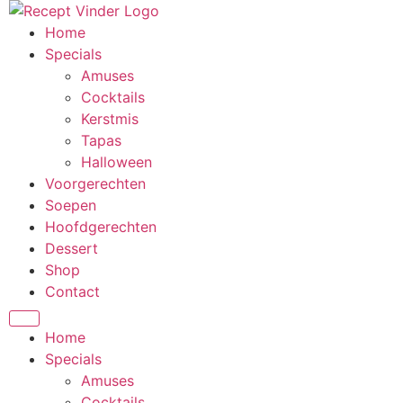
Ga
naar
Home
de
Specials
inhoud
Amuses
Cocktails
Kerstmis
Tapas
Halloween
Voorgerechten
Soepen
Hoofdgerechten
Dessert
Shop
Contact
Home
Specials
Amuses
Cocktails