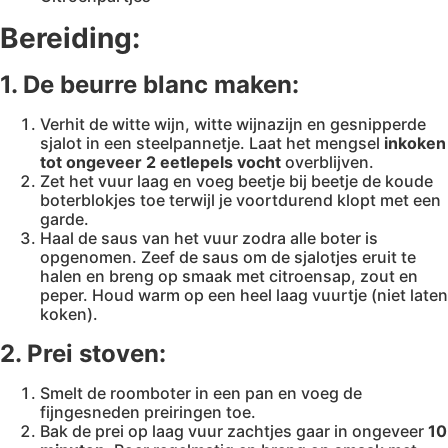
Bereiding:
1. De beurre blanc maken:
Verhit de witte wijn, witte wijnazijn en gesnipperde
sjalot in een steelpannetje. Laat het mengsel
inkoken
tot ongeveer 2 eetlepels vocht
overblijven.
Zet het vuur laag en voeg beetje bij beetje de koude
boterblokjes toe terwijl je voortdurend klopt met een
garde.
Haal de saus van het vuur zodra alle boter is
opgenomen. Zeef de saus om de sjalotjes eruit te
halen en breng op smaak met citroensap, zout en
peper. Houd warm op een heel laag vuurtje (niet laten
koken).
2. Prei stoven:
Smelt de roomboter in een pan en voeg de
fijngesneden preiringen toe.
Bak de prei op laag vuur zachtjes gaar in ongeveer
10