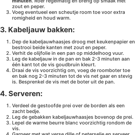
minuten
. Roer regelmatig en breng op smaak met
zout en peper.
Voeg eventueel een scheutje room toe voor extra
romigheid en houd warm.
3. Kabeljauw bakken:
Dep de kabeljauwhaasjes droog met keukenpapier en
bestrooi beide kanten met zout en peper.
Verhit de olijfolie in een pan op middelhoog vuur.
Leg de kabeljauw in de pan en bak 2-3 minuten aan
één kant tot de vis goudbruin kleurt.
Draai de vis voorzichtig om, voeg de roomboter toe
en bak nog 2-3 minuten tot de vis net gaar en stevig
is. Besprenkel de vis met de boter uit de pan.
4. Serveren:
Verdeel de gestoofde prei over de borden als een
zacht bedje.
Leg de gebakken kabeljauwhaasjes bovenop de prei.
Lepel de warme beurre blanc voorzichtig rondom de
vis.
Garneer met wat verse dille of peterselie en serveer