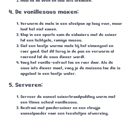
Haal uit de oven en laat iets afkoelen.
4. De vanillesaus maken:
Verwarm de melk in een steelpan op laag vuur, maar
laat het niet koken.
Klop in een aparte kom de eidooiers met de suiker
tot een lichtgele, romige massa.
Giet een beetje warme melk bij het eimengsel en
roer goed. Giet dit terug in de pan en verwarm al
roerend tot de saus dikker wordt.
Voeg het vanille-extract toe en roer door. Als de
saus iets dikker moet, voeg je de maizena toe die is
opgelost in een beetje water.
5. Serveren:
Serveer de kaneel suikerbroodpudding warm met
een flinke scheut vanillesaus.
Bestrooi met poedersuiker en een vleugje
kaneelpoeder voor een feestelijke afwerking.