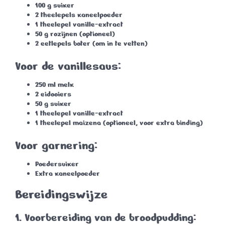
100 g
suiker
2 theelepels
kaneelpoeder
1 theelepel
vanille-extract
50 g
rozijnen (optioneel)
2 eetlepels
boter (om in te vetten)
Voor de vanillesaus:
250 ml
melk
2 eidooiers
50 g
suiker
1 theelepel
vanille-extract
1 theelepel
maizena (optioneel, voor extra binding)
Voor garnering:
Poedersuiker
Extra kaneelpoeder
Bereidingswijze
1. Voorbereiding van de broodpudding: