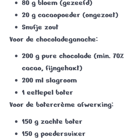
80 g bloem (gezeefd)
20 g cacaopoeder (ongezoet)
Snufje zout
Voor de chocoladeganache:
200 g pure chocolade (min. 70%
cacao, fijngehakt)
200 ml slagroom
1 eetlepel boter
Voor de botercrème afwerking:
150 g zachte boter
150 g poedersuiker