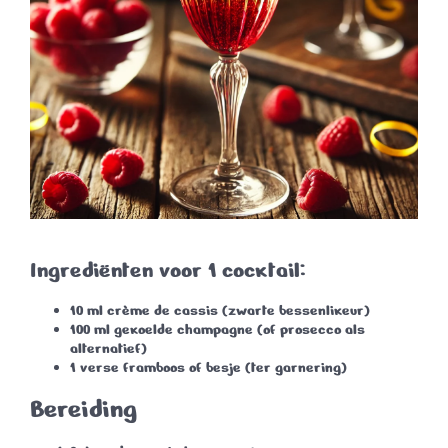
Ingrediënten voor 1 cocktail:
10 ml
crème de cassis
(zwarte bessenlikeur)
100 ml
gekoelde champagne
(of prosecco als
alternatief)
1
verse framboos
of
besje
(ter garnering)
Bereiding