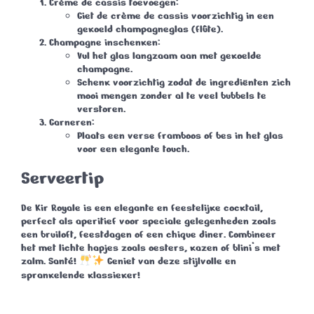
Crème de cassis toevoegen
:
Giet de crème de cassis voorzichtig in een
gekoeld champagneglas (flûte).
Champagne inschenken
:
Vul het glas langzaam aan met gekoelde
champagne.
Schenk voorzichtig zodat de ingrediënten zich
mooi mengen zonder al te veel bubbels te
verstoren.
Garneren
:
Plaats een verse framboos of bes in het glas
voor een elegante touch.
Serveertip
De
Kir Royale
is een elegante en feestelijke cocktail,
perfect als aperitief voor speciale gelegenheden zoals
een bruiloft, feestdagen of een chique diner. Combineer
het met lichte hapjes zoals oesters, kazen of blini’s met
zalm.
Santé!
Geniet van deze stijlvolle en
sprankelende klassieker!