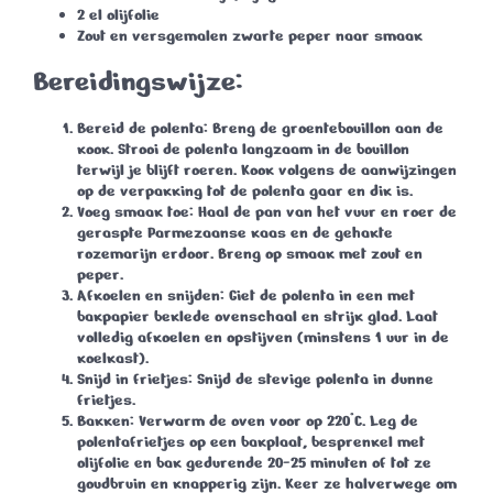
2 el olijfolie
Zout en versgemalen zwarte peper naar smaak
Bereidingswijze:
Bereid de polenta
: Breng de groentebouillon aan de
kook. Strooi de polenta langzaam in de bouillon
terwijl je blijft roeren. Kook volgens de aanwijzingen
op de verpakking tot de polenta gaar en dik is.
Voeg smaak toe
: Haal de pan van het vuur en roer de
geraspte Parmezaanse kaas en de gehakte
rozemarijn erdoor. Breng op smaak met zout en
peper.
Afkoelen en snijden
: Giet de polenta in een met
bakpapier beklede ovenschaal en strijk glad. Laat
volledig afkoelen en opstijven (minstens 1 uur in de
koelkast).
Snijd in frietjes
: Snijd de stevige polenta in dunne
frietjes.
Bakken
: Verwarm de oven voor op 220°C. Leg de
polentafrietjes op een bakplaat, besprenkel met
olijfolie en bak gedurende 20-25 minuten of tot ze
goudbruin en knapperig zijn. Keer ze halverwege om