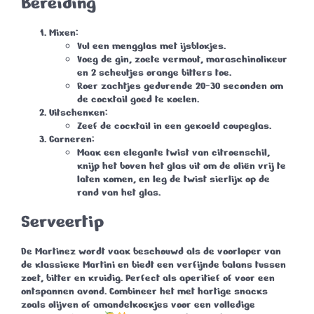
Bereiding
Mixen
:
Vul een mengglas met ijsblokjes.
Voeg de gin, zoete vermout, maraschinolikeur
en 2 scheutjes orange bitters toe.
Roer zachtjes gedurende 20-30 seconden om
de cocktail goed te koelen.
Uitschenken
:
Zeef de cocktail in een gekoeld coupeglas.
Garneren
:
Maak een elegante twist van citroenschil,
knijp het boven het glas uit om de oliën vrij te
laten komen, en leg de twist sierlijk op de
rand van het glas.
Serveertip
De
Martinez
wordt vaak beschouwd als de voorloper van
de klassieke Martini en biedt een verfijnde balans tussen
zoet, bitter en kruidig. Perfect als aperitief of voor een
ontspannen avond. Combineer het met hartige snacks
zoals olijven of amandelkoekjes voor een volledige