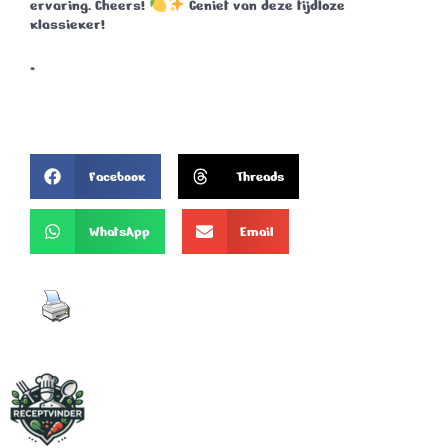
ervaring.
Cheers!
Geniet van deze tijdloze
klassieker!
.
Facebook
Threads
WhatsApp
Email