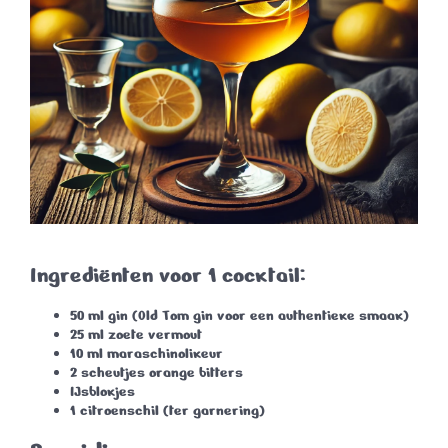
Ingrediënten voor 1 cocktail:
50 ml
gin
(Old Tom gin voor een authentieke smaak)
25 ml
zoete vermout
10 ml
maraschinolikeur
2 scheutjes
orange bitters
IJsblokjes
1
citroenschil
(ter garnering)