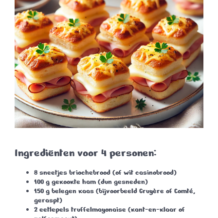
Ingrediënten voor 4 personen:
8 sneetjes briochebrood (of wit casinobrood)
100 g gekookte ham (dun gesneden)
150 g belegen kaas (bijvoorbeeld Gruyère of Comté,
geraspt)
2 eetlepels truffelmayonaise (kant-en-klaar of