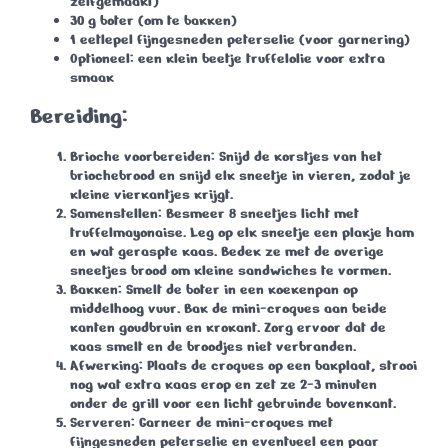
zelfgemaakt)
30 g boter (om te bakken)
1 eetlepel fijngesneden peterselie (voor garnering)
Optioneel: een klein beetje truffelolie voor extra
smaak
Bereiding:
Brioche voorbereiden:
Snijd de korstjes van het
briochebrood en snijd elk sneetje in vieren, zodat je
kleine vierkantjes krijgt.
Samenstellen:
Besmeer 8 sneetjes licht met
truffelmayonaise. Leg op elk sneetje een plakje ham
en wat geraspte kaas. Bedek ze met de overige
sneetjes brood om kleine sandwiches te vormen.
Bakken:
Smelt de boter in een koekenpan op
middelhoog vuur. Bak de mini-croques aan beide
kanten goudbruin en krokant. Zorg ervoor dat de
kaas smelt en de broodjes niet verbranden.
Afwerking:
Plaats de croques op een bakplaat, strooi
nog wat extra kaas erop en zet ze 2-3 minuten
onder de grill voor een licht gebruinde bovenkant.
Serveren:
Garneer de mini-croques met
fijngesneden peterselie en eventueel een paar