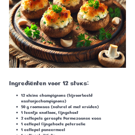
Ingrediënten voor 12 stuks:
12 kleine champignons (bijvoorbeeld
kastanjechampignons)
50 g roomkaas (naturel of met kruiden)
1 teentje knoflook, fijngehakt
2 eetlepels geraspte Parmezaanse kaas
1 eetlepel fijngehakte peterselie
1 eetlepel paneermeel