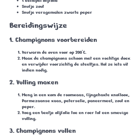
1 eetlepel olijfolie
Snufje zout
Snufje versgemalen zwarte peper
Bereidingswijze
1.
Champignons voorbereiden
Verwarm de oven voor op 200°C.
Maak de champignons schoon met een vochtige doek
en verwijder voorzichtig de steeltjes. Hol ze iets uit
indien nodig.
2.
Vulling maken
Meng in een kom de roomkaas, fijngehakte knoflook,
Parmezaanse kaas, peterselie, paneermeel, zout en
peper.
Voeg een beetje olijfolie toe en roer tot een smeuïge
vulling.
3.
Champignons vullen