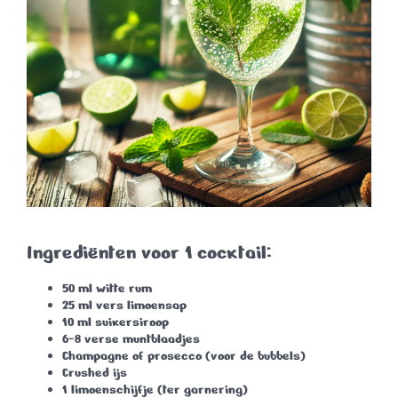
Ingrediënten voor 1 cocktail:
50 ml
witte rum
25 ml
vers limoensap
10 ml
suikersiroop
6-8 verse
muntblaadjes
Champagne
of
prosecco
(voor de bubbels)
Crushed ijs
1
limoenschijfje
(ter garnering)