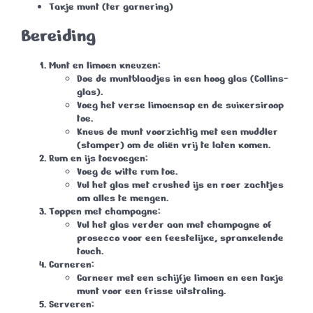
Takje
munt
(ter garnering)
Bereiding
Munt en limoen kneuzen
:
Doe de muntblaadjes in een hoog glas (Collins-
glas).
Voeg het verse limoensap en de suikersiroop
toe.
Kneus de munt voorzichtig met een muddler
(stamper) om de oliën vrij te laten komen.
Rum en ijs toevoegen
:
Voeg de witte rum toe.
Vul het glas met crushed ijs en roer zachtjes
om alles te mengen.
Toppen met champagne
:
Vul het glas verder aan met champagne of
prosecco voor een feestelijke, sprankelende
touch.
Garneren
:
Garneer met een schijfje limoen en een takje
munt voor een frisse uitstraling.
Serveren
: