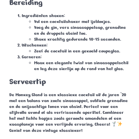
Bereiding
Ingrediënten shaken
:
Vul een cocktailshaker met ijsblokjes.
Voeg de gin, vers sinaasappelsap, grenadine
en de druppels absint toe.
Shake krachtig gedurende 10-15 seconden.
Uitschenken
:
Zeef de cocktail in een gekoeld coupeglas.
Garneren
:
Maak een elegante twist van sinaasappelschil
en leg deze sierlijk op de rand van het glas.
Serveertip
De
Monkey Gland
is een klassieke cocktail uit de jaren ’20
met een balans van zoete sinaasappel, subtiele grenadine
en de anijsachtige tonen van absint. Perfect voor een
stijlvolle avond of als verfrissende aperitief. Combineer
het met lichte hapjes zoals gerookte amandelen of een
kaasplankje voor een verfijnde ervaring.
Cheers!
Geniet van deze vintage klassieker!