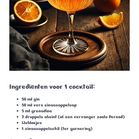
Ingrediënten voor 1 cocktail:
50 ml
gin
50 ml
vers sinaasappelsap
5 ml
grenadine
2 druppels
absint
(of een vervanger zoals Pernod)
IJsblokjes
1
sinaasappelschil
(ter garnering)