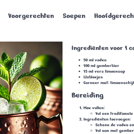
Voorgerechten
Soepen
Hoofdgerech
Ingrediënten voor 1 co
50 ml
vodka
100 ml
gemberbier
15 ml
vers limoensap
IJsblokjes
Garneer met:
limoenschij
Bereiding
Mok vullen
:
Vul een traditionel
Ingrediënten toevoegen
:
Schenk de vodka en
Vul aan met gember