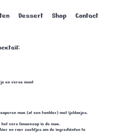
ten
Dessert
Shop
Contact
cktail:
fje
en
verse munt
e koperen mok (of een tumbler) met ijsblokjes.
 het vers limoensap in de mok.
bier en roer zachtjes om de ingrediënten te