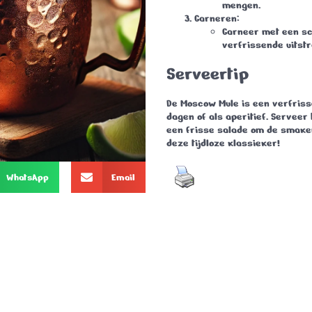
mengen.
Garneren
:
Garneer met een sc
verfrissende uitstr
Serveertip
De
Moscow Mule
is een verfriss
dagen of als aperitief. Serveer
een frisse salade om de smak
deze tijdloze klassieker!
WhatsApp
Email