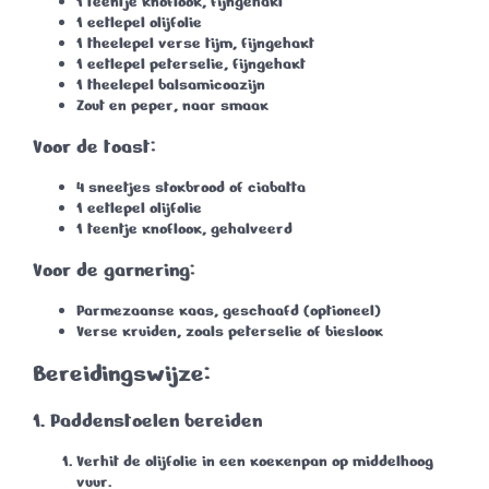
1 teentje knoflook
, fijngehakt
1 eetlepel olijfolie
1 theelepel verse tijm
, fijngehakt
1 eetlepel peterselie
, fijngehakt
1 theelepel balsamicoazijn
Zout en peper
, naar smaak
Voor de toast:
4 sneetjes stokbrood of ciabatta
1 eetlepel olijfolie
1 teentje knoflook
, gehalveerd
Voor de garnering:
Parmezaanse kaas
, geschaafd (optioneel)
Verse kruiden
, zoals peterselie of bieslook
Bereidingswijze:
1. Paddenstoelen bereiden
Verhit de olijfolie in een koekenpan op middelhoog
vuur.