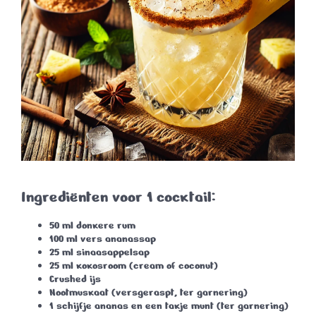
Ingrediënten voor 1 cocktail:
50 ml
donkere rum
100 ml
vers ananassap
25 ml
sinaasappelsap
25 ml
kokosroom
(cream of coconut)
Crushed ijs
Nootmuskaat
(versgeraspt, ter garnering)
1
schijfje ananas
en een
takje munt
(ter garnering)