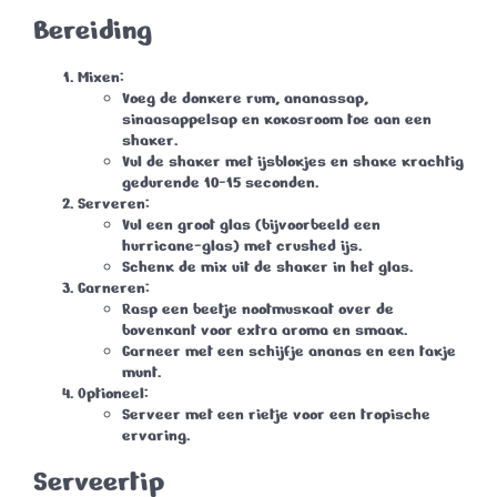
Bereiding
Mixen
:
Voeg de donkere rum, ananassap,
sinaasappelsap en kokosroom toe aan een
shaker.
Vul de shaker met ijsblokjes en shake krachtig
gedurende 10-15 seconden.
Serveren
:
Vul een groot glas (bijvoorbeeld een
hurricane-glas) met crushed ijs.
Schenk de mix uit de shaker in het glas.
Garneren
:
Rasp een beetje nootmuskaat over de
bovenkant voor extra aroma en smaak.
Garneer met een schijfje ananas en een takje
munt.
Optioneel
:
Serveer met een rietje voor een tropische
ervaring.
Serveertip