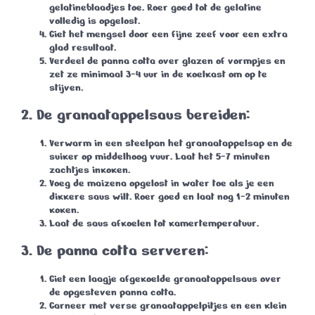
gelatineblaadjes toe. Roer goed tot de gelatine
volledig is opgelost.
Giet het mengsel door een fijne zeef voor een extra
glad resultaat.
Verdeel de panna cotta over glazen of vormpjes en
zet ze minimaal
3-4 uur
in de koelkast om op te
stijven.
2. De granaatappelsaus bereiden:
Verwarm in een steelpan het granaatappelsap en de
suiker op middelhoog vuur. Laat het
5-7 minuten
zachtjes inkoken.
Voeg de maizena opgelost in water toe als je een
dikkere saus wilt. Roer goed en laat nog
1-2 minuten
koken.
Laat de saus afkoelen tot kamertemperatuur.
3. De panna cotta serveren:
Giet een laagje afgekoelde granaatappelsaus over
de opgesteven panna cotta.
Garneer met verse granaatappelpitjes en een klein