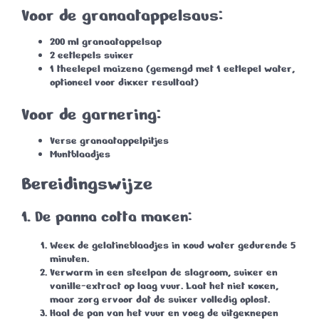
Voor de granaatappelsaus:
200 ml
granaatappelsap
2 eetlepels
suiker
1 theelepel
maizena (gemengd met 1 eetlepel water,
optioneel voor dikker resultaat)
Voor de garnering:
Verse granaatappelpitjes
Muntblaadjes
Bereidingswijze
1. De panna cotta maken:
Week de gelatineblaadjes in koud water gedurende
5
minuten
.
Verwarm in een steelpan de slagroom, suiker en
vanille-extract op laag vuur. Laat het
niet koken
,
maar zorg ervoor dat de suiker volledig oplost.
Haal de pan van het vuur en voeg de uitgeknepen