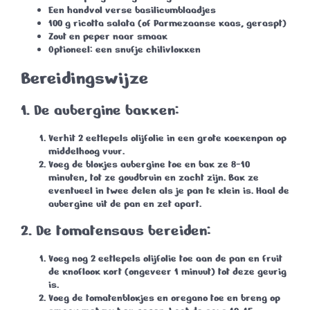
Een handvol
verse basilicumblaadjes
100 g
ricotta salata (of Parmezaanse kaas, geraspt)
Zout en peper naar smaak
Optioneel: een snufje chilivlokken
Bereidingswijze
1. De aubergine bakken:
Verhit
2 eetlepels olijfolie
in een grote koekenpan op
middelhoog vuur.
Voeg de blokjes aubergine toe en bak ze
8-10
minuten
, tot ze goudbruin en zacht zijn. Bak ze
eventueel in twee delen als je pan te klein is. Haal de
aubergine uit de pan en zet apart.
2. De tomatensaus bereiden:
Voeg nog
2 eetlepels olijfolie
toe aan de pan en fruit
de knoflook kort (ongeveer
1 minuut
) tot deze geurig
is.
Voeg de tomatenblokjes en oregano toe en breng op