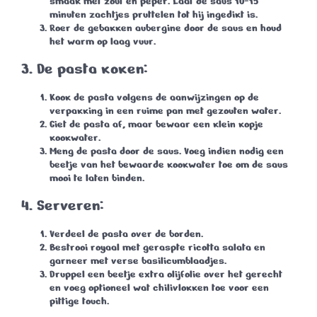
smaak met zout en peper. Laat de saus
10-15
minuten
zachtjes pruttelen tot hij ingedikt is.
Roer de gebakken aubergine door de saus en houd
het warm op laag vuur.
3. De pasta koken:
Kook de pasta volgens de aanwijzingen op de
verpakking in een ruime pan met gezouten water.
Giet de pasta af, maar bewaar
een klein kopje
kookwater
.
Meng de pasta door de saus. Voeg indien nodig een
beetje van het bewaarde kookwater toe om de saus
mooi te laten binden.
4. Serveren:
Verdeel de pasta over de borden.
Bestrooi royaal met geraspte
ricotta salata
en
garneer met verse basilicumblaadjes.
Druppel een beetje extra olijfolie over het gerecht
en voeg optioneel wat chilivlokken toe voor een
pittige touch.