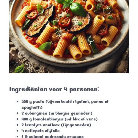
Ingrediënten voor 4 personen:
350 g
pasta (bijvoorbeeld rigatoni, penne of
spaghetti)
2 aubergines
(in blokjes gesneden)
400 g
tomatenblokjes (uit blik of vers)
2 teentjes knoflook
(fijngesneden)
4 eetlepels
olijfolie
1 theelepel
gedroogde oregano