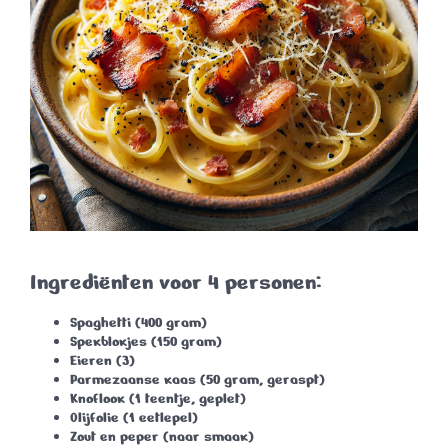
Ingrediënten voor 4 personen:
Spaghetti
(400 gram)
Spekblokjes
(150 gram)
Eieren
(3)
Parmezaanse kaas
(50 gram, geraspt)
Knoflook
(1 teentje, geplet)
Olijfolie
(1 eetlepel)
Zout en peper
(naar smaak)