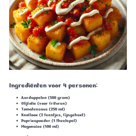
Ingrediënten voor 4 personen:
Aardappelen
(500 gram)
Olijfolie
(voor frituren)
Tomatensaus
(250 ml)
Knoflook
(2 teentjes, fijngehakt)
Paprikapoeder
(1 theelepel)
Mayonaise
(100 ml)