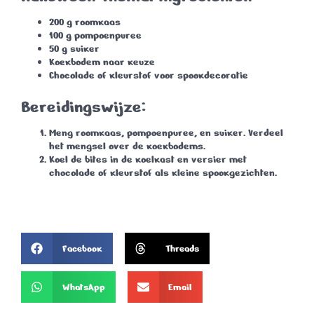
200 g roomkaas
100 g pompoenpuree
50 g suiker
Koekbodem naar keuze
Chocolade of kleurstof voor spookdecoratie
Bereidingswijze
:
Meng roomkaas, pompoenpuree, en suiker. Verdeel
het mengsel over de koekbodems.
Koel de bites in de koelkast en versier met
chocolade of kleurstof als kleine spookgezichten.
Facebook
Threads
WhatsApp
Email