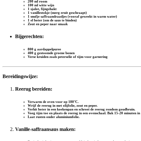
200 ml room
100 ml witte wijn
1 sjalot, fijngehakt
1 vanillestokje (merg eruit geschraapt)
1 snufje saffraandraadjes (vooraf geweekt in warm water)
1 el boter (om de saus te binden)
Zout en peper naar smaak
Bijgerechten:
800 g aardappelpuree
400 g gestoomde groene bonen
Verse kruiden zoals peterselie of tijm voor garnering
Bereidingswijze:
Reerug bereiden:
Verwarm de oven voor op 180°C.
Wrijf de reerug in met olijfolie, zout en peper.
Verhit boter in een koekenpan en schroei de reerug rondom goudbruin.
Voeg tijm toe en plaats de reerug in een ovenschaal. Bak 15-20 minuten i
Laat rusten onder aluminiumfolie.
Vanille-saffraansaus maken: