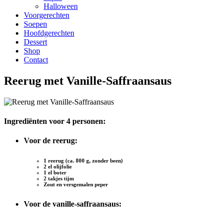
Halloween
Voorgerechten
Soepen
Hoofdgerechten
Dessert
Shop
Contact
Reerug met Vanille-Saffraansaus
Ingrediënten voor 4 personen:
Voor de reerug:
1 reerug (ca. 800 g, zonder been)
2 el olijfolie
1 el boter
2 takjes tijm
Zout en versgemalen peper
Voor de vanille-saffraansaus: