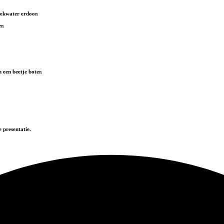
eekwater erdoor.
r.
 een beetje boter.
 presentatie.