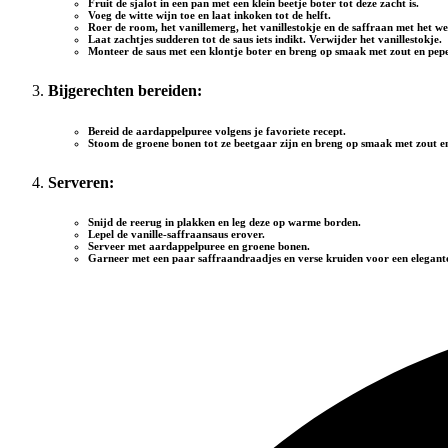
Fruit de sjalot in een pan met een klein beetje boter tot deze zacht is.
Voeg de witte wijn toe en laat inkoken tot de helft.
Roer de room, het vanillemerg, het vanillestokje en de saffraan met het w
Laat zachtjes sudderen tot de saus iets indikt. Verwijder het vanillestokje.
Monteer de saus met een klontje boter en breng op smaak met zout en pepe
Bijgerechten bereiden:
Bereid de aardappelpuree volgens je favoriete recept.
Stoom de groene bonen tot ze beetgaar zijn en breng op smaak met zout en
Serveren:
Snijd de reerug in plakken en leg deze op warme borden.
Lepel de vanille-saffraansaus erover.
Serveer met aardappelpuree en groene bonen.
Garneer met een paar saffraandraadjes en verse kruiden voor een elegante