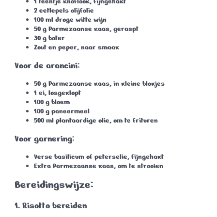
1 teentje knoflook
, fijngehakt
2 eetlepels olijfolie
100 ml droge witte wijn
50 g Parmezaanse kaas
, geraspt
30 g boter
Zout en peper
, naar smaak
Voor de arancini:
50 g Parmezaanse kaas
, in kleine blokjes
1 ei
, losgeklopt
100 g bloem
100 g paneermeel
500 ml plantaardige olie
, om te frituren
Voor garnering:
Verse basilicum
of peterselie, fijngehakt
Extra Parmezaanse kaas
, om te strooien
Bereidingswijze:
1. Risotto bereiden