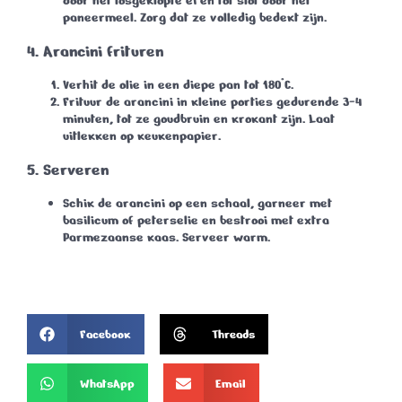
door het losgeklopte ei en tot slot door het
paneermeel. Zorg dat ze volledig bedekt zijn.
4. Arancini frituren
Verhit de olie in een diepe pan tot
180°C
.
Frituur de arancini in kleine porties gedurende
3-4
minuten
, tot ze goudbruin en krokant zijn. Laat
uitlekken op keukenpapier.
5. Serveren
Schik de arancini op een schaal, garneer met
basilicum of peterselie en bestrooi met extra
Parmezaanse kaas. Serveer warm.
Facebook
Threads
WhatsApp
Email