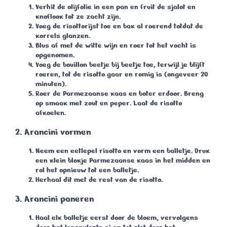
Verhit de olijfolie in een pan en fruit de sjalot en
knoflook tot ze zacht zijn.
Voeg de risottorijst toe en bak al roerend totdat de
korrels glanzen.
Blus af met de witte wijn en roer tot het vocht is
opgenomen.
Voeg de bouillon beetje bij beetje toe, terwijl je blijft
roeren, tot de risotto gaar en romig is (ongeveer
20
minuten
).
Roer de Parmezaanse kaas en boter erdoor. Breng
op smaak met zout en peper. Laat de risotto
afkoelen.
2. Arancini vormen
Neem een eetlepel risotto en vorm een balletje. Druk
een klein blokje Parmezaanse kaas in het midden en
rol het opnieuw tot een balletje.
Herhaal dit met de rest van de risotto.
3. Arancini paneren
Haal elk balletje eerst door de bloem, vervolgens