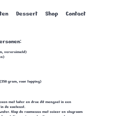
ten
Dessert
Shop
Contact
personen:
m, verkruimeld)
en)
(250 gram, voor topping)
ken met boter en druk dit mengsel in een
in de koelkast.
 water. Klop de roomkaas met suiker en slagroom