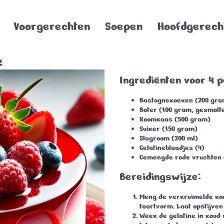
Voorgerechten
Soepen
Hoofdgerech
e
Ingrediënten voor 4 
Bastognekoeken
(200 gra
Boter
(100 gram, gesmolt
Roomkaas
(500 gram)
Suiker
(150 gram)
Slagroom
(200 ml)
Gelatineblaadjes
(4)
Gemengde rode vruchten
Bereidingswijze:
Meng de verkruimelde koe
taartvorm. Laat opstijven 
Week de gelatine in koud