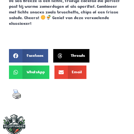
De
Sea Breeze
is een lichte, fruitige cocktail die perfect
past bij warme zomerdagen of als aperitief. Combineer
met lichte snacks zoals bruschetta, chips of een frisse
salade.
Cheers!
Geniet van deze verkoelende
klassieker!
Facebook
Threads
WhatsApp
Email