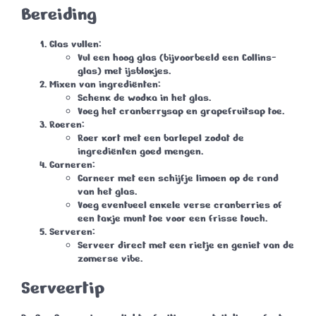
Bereiding
Glas vullen
:
Vul een hoog glas (bijvoorbeeld een Collins-
glas) met ijsblokjes.
Mixen van ingrediënten
:
Schenk de wodka in het glas.
Voeg het cranberrysap en grapefruitsap toe.
Roeren
:
Roer kort met een barlepel zodat de
ingrediënten goed mengen.
Garneren
:
Garneer met een schijfje limoen op de rand
van het glas.
Voeg eventueel enkele verse cranberries of
een takje munt toe voor een frisse touch.
Serveren
:
Serveer direct met een rietje en geniet van de
zomerse vibe.
Serveertip