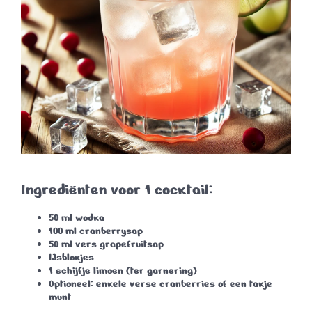
Ingrediënten voor 1 cocktail:
50 ml
wodka
100 ml
cranberrysap
50 ml
vers grapefruitsap
IJsblokjes
1
schijfje limoen
(ter garnering)
Optioneel: enkele
verse cranberries
of een takje
munt