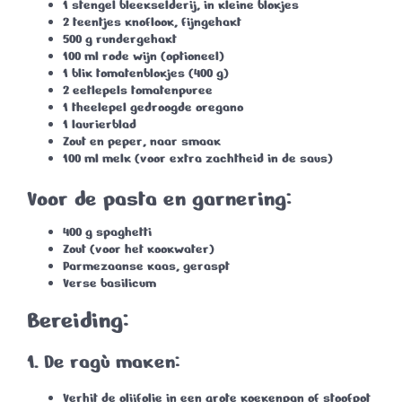
1 stengel bleekselderij
, in kleine blokjes
2 teentjes knoflook
, fijngehakt
500 g rundergehakt
100 ml rode wijn
(optioneel)
1 blik tomatenblokjes
(400 g)
2 eetlepels tomatenpuree
1 theelepel gedroogde oregano
1 laurierblad
Zout en peper
, naar smaak
100 ml melk
(voor extra zachtheid in de saus)
Voor de pasta en garnering:
400 g spaghetti
Zout
(voor het kookwater)
Parmezaanse kaas
, geraspt
Verse basilicum
Bereiding:
1.
De ragù maken:
Verhit de olijfolie in een grote koekenpan of stoofpot