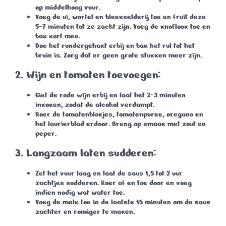
op middelhoog vuur.
Voeg de ui, wortel en bleekselderij toe en fruit deze
5-7 minuten
tot ze zacht zijn. Voeg de knoflook toe en
bak kort mee.
Doe het rundergehakt erbij en bak het rul tot het
bruin is. Zorg dat er geen grote stukken meer zijn.
2.
Wijn en tomaten toevoegen:
Giet de rode wijn erbij en laat het
2-3 minuten
inkoken, zodat de alcohol verdampt.
Roer de tomatenblokjes, tomatenpuree, oregano en
het laurierblad erdoor. Breng op smaak met zout en
peper.
3.
Langzaam laten sudderen:
Zet het vuur laag en laat de saus
1,5 tot 2 uur
zachtjes sudderen. Roer af en toe door en voeg
indien nodig wat water toe.
Voeg de melk toe in de laatste
15 minuten
om de saus
zachter en romiger te maken.