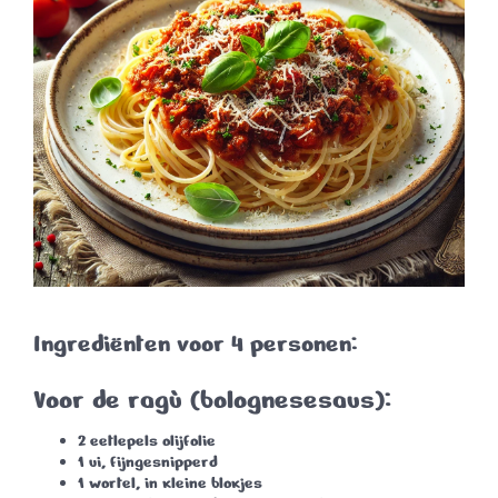
Ingrediënten voor 4 personen:
Voor de ragù (bolognesesaus):
2 eetlepels olijfolie
1 ui
, fijngesnipperd
1 wortel
, in kleine blokjes