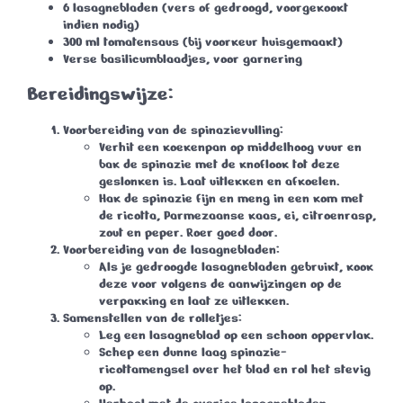
6 lasagnebladen (vers of gedroogd, voorgekookt
indien nodig)
300 ml tomatensaus (bij voorkeur huisgemaakt)
Verse basilicumblaadjes, voor garnering
Bereidingswijze
:
Voorbereiding van de spinazievulling
:
Verhit een koekenpan op middelhoog vuur en
bak de spinazie met de knoflook tot deze
geslonken is. Laat uitlekken en afkoelen.
Hak de spinazie fijn en meng in een kom met
de ricotta, Parmezaanse kaas, ei, citroenrasp,
zout en peper. Roer goed door.
Voorbereiding van de lasagnebladen
:
Als je gedroogde lasagnebladen gebruikt, kook
deze voor volgens de aanwijzingen op de
verpakking en laat ze uitlekken.
Samenstellen van de rolletjes
:
Leg een lasagneblad op een schoon oppervlak.
Schep een dunne laag spinazie-
ricottamengsel over het blad en rol het stevig
op.