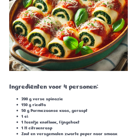
Ingrediënten voor 4 personen:
200 g verse spinazie
150 g ricotta
50 g Parmezaanse kaas, geraspt
1 ei
1 teentje knoflook, fijngehakt
1 tl citroenrasp
Zout en versgemalen zwarte peper naar smaak