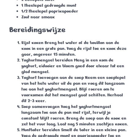
1 theelepel gedroogde munt
1/2 theelepel paprikapoeder
Zout naar smaak
Bereidingswijze
Rijst koken
Breng het water of de bouillon aan de
kook in een grote pan. Voeg de rijst toe en kook deze
gaar, ongeveer 15 minuten.
Yoghurtmengsel bereiden
Meng in een kom de
yoghurt, eidooier en bloem goed door elkaar tot een
glad mengsel.
Yoghurt toevoegen aan de soep
Neem een soeplepel
van het hete water uit de pan en voeg dit langzaam
toe aan het yoghurtmengsel. Blijf roeren om te
voorkomen dat het mengsel gaat schiften. Herhaal
dit 2-3 keer.
Soep samenvoegen
Voeg het yoghurtmengsel
langzaam toe aan de pan met rijst, terwijl je
constant blijft roeren. Breng de soep aan de kook en
zet het vuur laag. Laat nog 5 minuten zachtjes koken.
Muntboter bereiden
Smelt de boter in een kleine pan.
Voeg de gedroogde munt en paprikapoeder toe en