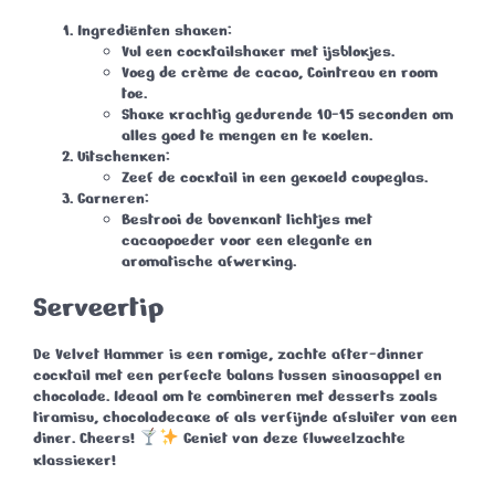
Ingrediënten shaken
:
Vul een cocktailshaker met ijsblokjes.
Voeg de crème de cacao, Cointreau en room
toe.
Shake krachtig gedurende 10-15 seconden om
alles goed te mengen en te koelen.
Uitschenken
:
Zeef de cocktail in een gekoeld coupeglas.
Garneren
:
Bestrooi de bovenkant lichtjes met
cacaopoeder voor een elegante en
aromatische afwerking.
Serveertip
De
Velvet Hammer
is een romige, zachte after-dinner
cocktail met een perfecte balans tussen sinaasappel en
chocolade. Ideaal om te combineren met desserts zoals
tiramisu, chocoladecake of als verfijnde afsluiter van een
diner.
Cheers!
Geniet van deze fluweelzachte
klassieker!