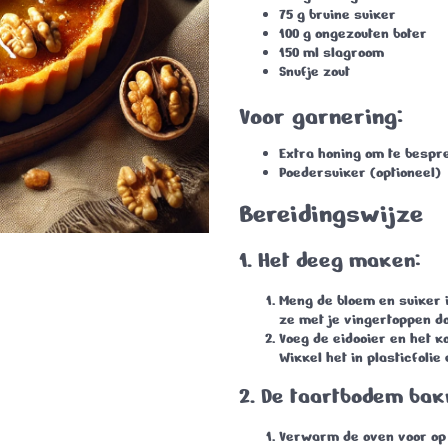
75 g
bruine suiker
100 g
ongezouten boter
150 ml
slagroom
Snufje zout
Voor garnering:
Extra honing om te bespr
Poedersuiker (optioneel)
Bereidingswijze
1. Het deeg maken:
Meng de bloem en suiker i
ze met je vingertoppen do
Voeg de eidooier en het k
Wikkel het in plasticfolie
2. De taartbodem bak
Verwarm de oven voor o