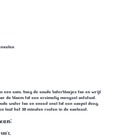
enkelen
n een kom. Voeg de koude boterblokjes toe en wrijf
or de bloem tot een kruimelig mengsel ontstaat.
oude water toe en kneed snel tot een soepel deeg.
 en laat het
30 minuten
rusten in de koelkast.
ken:
p
180°C
.