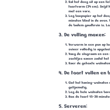
Rol het deeg uit op een l
taartvorm (
24 cm
). Snijd
met een vork.
Leg bakpapier op het dee
minuten blind
in de oven.
de bodem goudbruin is. La
3. De vulling maken:
Verwarm in een pan op laa
suiker volledig is opgelos
Voeg de slagroom en een 
zachtjes koken zodat het i
Roer de gehakte walnoten 
4. De taart vullen en
Giet het honing-walnoten
gelijkmatig.
Leg de hele walnoten bove
Bak de taart
15-20 minute
5. Serveren: