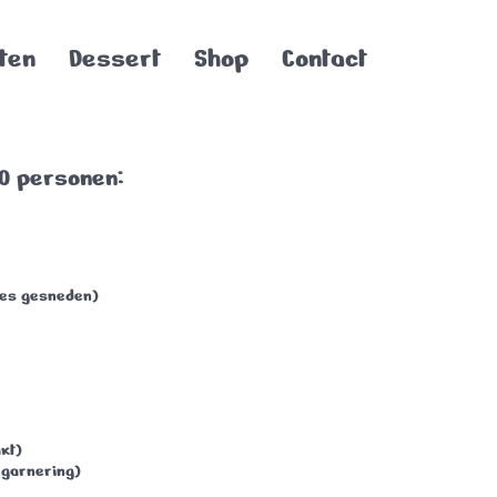
ten
Dessert
Shop
Contact
10 personen:
jes gesneden)
kt)
 garnering)