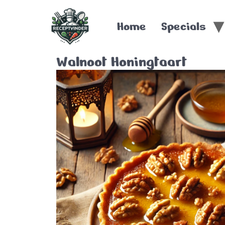
Home
Specials
Walnoot Honingtaart