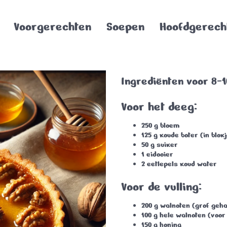
Voorgerechten
Soepen
Hoofdgerech
Ingrediënten voor 8-
Voor het deeg:
250 g
bloem
125 g
koude boter (in blok
50 g
suiker
1 eidooier
2 eetlepels
koud water
Voor de vulling:
200 g
walnoten (grof geha
100 g
hele walnoten (voor
150 g
honing