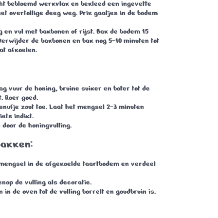
icht bebloemd werkvlak en bekleed een ingevette
 het overtollige deeg weg. Prik gaatjes in de bodem
g en vul met bakbonen of rijst. Bak de bodem
15
 Verwijder de bakbonen en bak nog
5-10 minuten
tot
at afkoelen.
g vuur de honing, bruine suiker en boter tot de
t. Roer goed.
snufje zout toe. Laat het mengsel
2-3 minuten
ets indikt.
door de honingvulling.
 bakken:
 mengsel in de afgekoelde taartbodem en verdeel
nop de vulling als decoratie.
n
in de oven tot de vulling borrelt en goudbruin is.