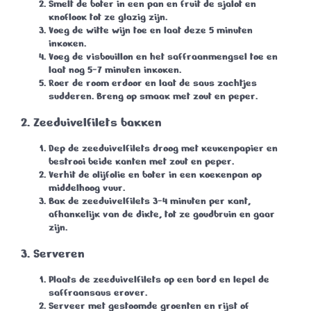
Smelt de boter in een pan en fruit de sjalot en
knoflook tot ze glazig zijn.
Voeg de witte wijn toe en laat deze
5 minuten
inkoken.
Voeg de visbouillon en het saffraanmengsel toe en
laat nog
5-7 minuten
inkoken.
Roer de room erdoor en laat de saus zachtjes
sudderen. Breng op smaak met zout en peper.
2. Zeeduivelfilets bakken
Dep de zeeduivelfilets droog met keukenpapier en
bestrooi beide kanten met zout en peper.
Verhit de olijfolie en boter in een koekenpan op
middelhoog vuur.
Bak de zeeduivelfilets
3-4 minuten per kant
,
afhankelijk van de dikte, tot ze goudbruin en gaar
zijn.
3. Serveren
Plaats de zeeduivelfilets op een bord en lepel de
saffraansaus erover.
Serveer met gestoomde groenten en rijst of