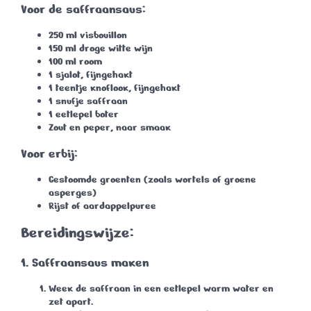
Voor de saffraansaus:
250 ml visbouillon
150 ml droge witte wijn
100 ml room
1 sjalot
, fijngehakt
1 teentje knoflook
, fijngehakt
1 snufje saffraan
1 eetlepel boter
Zout en peper
, naar smaak
Voor erbij:
Gestoomde groenten
(zoals wortels of groene
asperges)
Rijst of aardappelpuree
Bereidingswijze:
1. Saffraansaus maken
Week de saffraan in een eetlepel warm water en
zet apart.