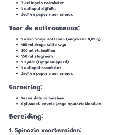
2 eetlepels roomboter
1 eetlepel olijfolie
Zout en peper naar smaak
Voor de saffraansaus:
1 klein zakje saffraan (ongeveer 0,05 g)
100 ml droge witte wijn
300 ml visbouillon
150 ml slagroom
1 sjalot (fijngesnipperd)
1 eetlepel roomboter
Zout en peper naar smaak
Garnering:
Verse dille of bieslook
Optioneel: enkele jonge spinazieblaadjes
Bereiding:
1. Spinazie voorbereiden: