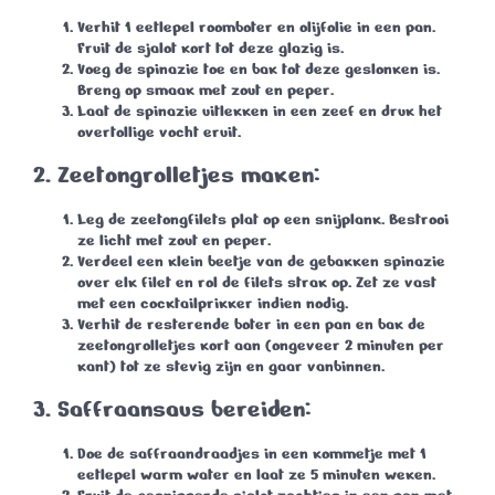
Verhit 1 eetlepel roomboter en olijfolie in een pan.
Fruit de sjalot kort tot deze glazig is.
Voeg de spinazie toe en bak tot deze geslonken is.
Breng op smaak met zout en peper.
Laat de spinazie uitlekken in een zeef en druk het
overtollige vocht eruit.
2. Zeetongrolletjes maken:
Leg de zeetongfilets plat op een snijplank. Bestrooi
ze licht met zout en peper.
Verdeel een klein beetje van de gebakken spinazie
over elk filet en rol de filets strak op. Zet ze vast
met een cocktailprikker indien nodig.
Verhit de resterende boter in een pan en bak de
zeetongrolletjes kort aan (ongeveer
2 minuten
per
kant) tot ze stevig zijn en gaar vanbinnen.
3. Saffraansaus bereiden:
Doe de saffraandraadjes in een kommetje met 1
eetlepel warm water en laat ze 5 minuten weken.