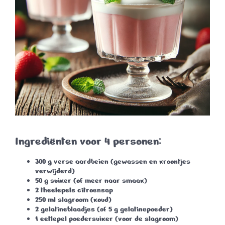
Ingrediënten voor 4 personen:
300 g
verse aardbeien (gewassen en kroontjes
verwijderd)
50 g
suiker (of meer naar smaak)
2 theelepels
citroensap
250 ml
slagroom (koud)
2 gelatineblaadjes
(of 5 g gelatinepoeder)
1 eetlepel
poedersuiker (voor de slagroom)