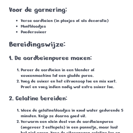
Voor de garnering:
Verse aardbeien (in plakjes of als decoratie)
Muntblaadjes
Poedersuiker
Bereidingswijze:
1. De aardbeienpuree maken:
Pureer de aardbeien in een blender of
keukenmachine tot een gladde puree.
Voeg de suiker en het citroensap toe en mix kort.
Proef en voeg indien nodig wat extra suiker toe.
2. Gelatine bereiden:
Week de gelatineblaadjes in koud water gedurende
5
minuten
. Knijp ze daarna goed uit.
Verwarm een klein deel van de aardbeienpuree
(ongeveer 2 eetlepels) in een pannetje, maar laat
het niet koken. Voeg de uitgeknepen gelatine toe en