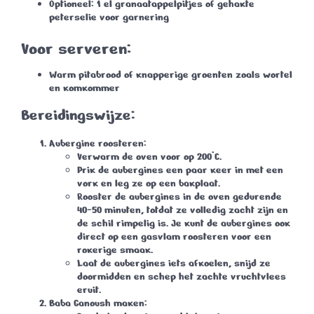
Optioneel: 1 el granaatappelpitjes of gehakte
peterselie voor garnering
Voor serveren:
Warm pitabrood of knapperige groenten zoals wortel
en komkommer
Bereidingswijze
:
Aubergine roosteren
:
Verwarm de oven voor op 200°C.
Prik de aubergines een paar keer in met een
vork en leg ze op een bakplaat.
Rooster de aubergines in de oven gedurende
40-50 minuten, totdat ze volledig zacht zijn en
de schil rimpelig is. Je kunt de aubergines ook
direct op een gasvlam roosteren voor een
rokerige smaak.
Laat de aubergines iets afkoelen, snijd ze
doormidden en schep het zachte vruchtvlees
eruit.
Baba Ganoush maken
: