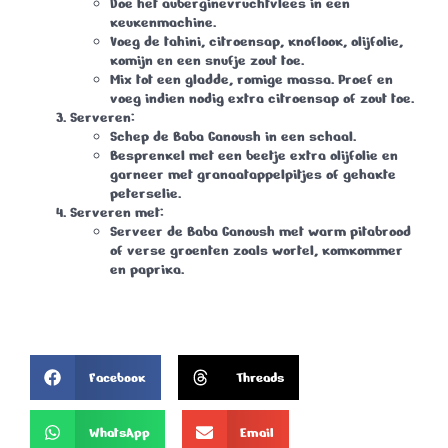
Doe het auberginevruchtvlees in een
keukenmachine.
Voeg de tahini, citroensap, knoflook, olijfolie,
komijn en een snufje zout toe.
Mix tot een gladde, romige massa. Proef en
voeg indien nodig extra citroensap of zout toe.
Serveren
:
Schep de Baba Ganoush in een schaal.
Besprenkel met een beetje extra olijfolie en
garneer met granaatappelpitjes of gehakte
peterselie.
Serveren met
:
Serveer de Baba Ganoush met warm pitabrood
of verse groenten zoals wortel, komkommer
en paprika.
Facebook
Threads
WhatsApp
Email