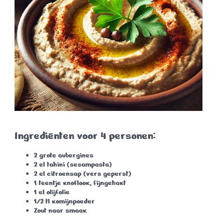
Ingrediënten voor 4 personen:
2 grote aubergines
2 el tahini (sesampasta)
2 el citroensap (vers geperst)
1 teentje knoflook, fijngehakt
1 el olijfolie
1/2 tl komijnpoeder
Zout naar smaak