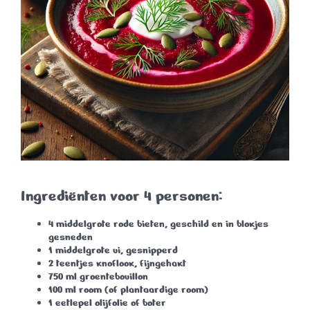
Ingrediënten voor 4 personen:
4 middelgrote rode bieten, geschild en in blokjes
gesneden
1 middelgrote ui, gesnipperd
2 teentjes knoflook, fijngehakt
750 ml groentebouillon
100 ml room (of plantaardige room)
1 eetlepel olijfolie of boter