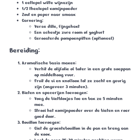
1 eetlepel witte wijnazijn
1/2 theelepel komijnpoeder
Zout en peper naar smaak
Garnering:
Verse dille, fijngehakt
Een scheutje zure room of yoghurt
Geroosterde pompoenpitten (optioneel)
Bereiding:
Aromatische basis maken:
Verhit de olijfolie of boter in een grote soeppan
op middelhoog vuur.
Fruit de ui en knoflook tot ze zacht en geurig
zijn (ongeveer 3 minuten).
Bieten en specerijen toevoegen:
Voeg de bietblokjes toe en bak ze 5 minuten
mee.
Strooi het komijnpoeder over de bieten en roer
goed door.
Bouillon toevoegen:
Giet de groentebouillon in de pan en breng aan
de kook.