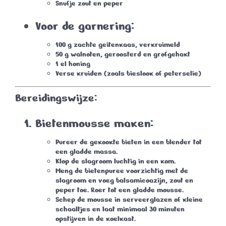
Snufje zout en peper
Voor de garnering:
100 g zachte geitenkaas, verkruimeld
50 g walnoten, geroosterd en grofgehakt
1 el honing
Verse kruiden (zoals bieslook of peterselie)
Bereidingswijze:
Bietenmousse maken:
Pureer de gekookte bieten in een blender tot
een gladde massa.
Klop de slagroom luchtig in een kom.
Meng de bietenpuree voorzichtig met de
slagroom en voeg balsamicoazijn, zout en
peper toe. Roer tot een gladde mousse.
Schep de mousse in serveerglazen of kleine
schaaltjes en laat minimaal 30 minuten
opstijven in de koelkast.