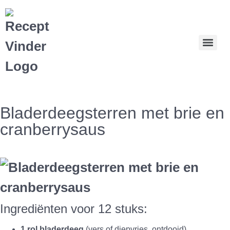
Bladerdeegsterren met brie en
cranberrysaus
Ingrediënten voor 12 stuks:
1 rol bladerdeeg
(vers of diepvries, ontdooid)