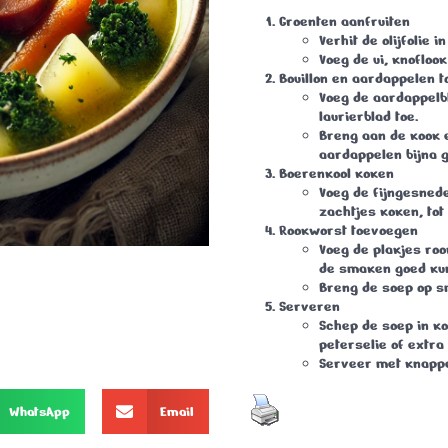
Groenten aanfruiten
Verhit de olijfolie 
Voeg de ui, knoflook
Bouillon en aardappelen 
Voeg de aardappelbl
laurierblad toe.
Breng aan de kook e
aardappelen bijna g
Boerenkool koken
Voeg de fijngesnede
zachtjes koken, tot
Rookworst toevoegen
Voeg de plakjes roo
de smaken goed ku
Breng de soep op s
Serveren
Schep de soep in k
peterselie of extra
Serveer met knappe
WhatsApp
Email