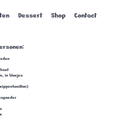
ten
Dessert
Shop
Contact
personen:
neden
ehakt
en
, in blokjes
kippenbouillon)
ikapoeder
es
k