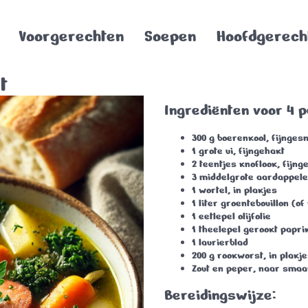
Voorgerechten
Soepen
Hoofdgerech
t
Ingrediënten voor 4 
300 g boerenkool
, fijnges
1 grote ui
, fijngehakt
2 teentjes knoflook
, fijng
3 middelgrote aardappel
1 wortel
, in plakjes
1 liter groentebouillon
(of 
1 eetlepel olijfolie
1 theelepel gerookt papr
1 laurierblad
200 g rookworst
, in plakj
Zout en peper
, naar smaa
Bereidingswijze: