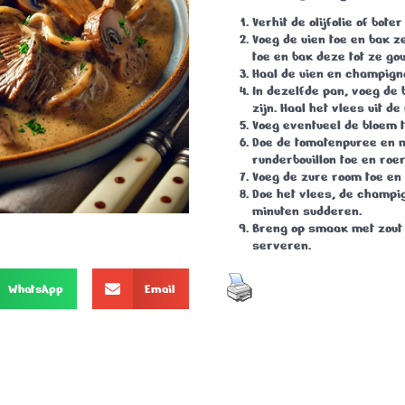
Verhit de olijfolie of bot
Voeg de uien toe en bak z
toe en bak deze tot ze gou
Haal de uien en champigno
In dezelfde pan, voeg de 
zijn. Haal het vlees uit de
Voeg eventueel de bloem t
Doe de tomatenpuree en m
runderbouillon toe en roer
Voeg de zure room toe en 
Doe het vlees, de champig
minuten sudderen.
Breng op smaak met zout 
serveren.
WhatsApp
Email