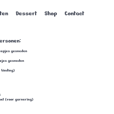
ten
Dessert
Shop
Contact
personen:
reepjes gesneden
akjes gesneden
r binding)
k
akt (voor garnering)