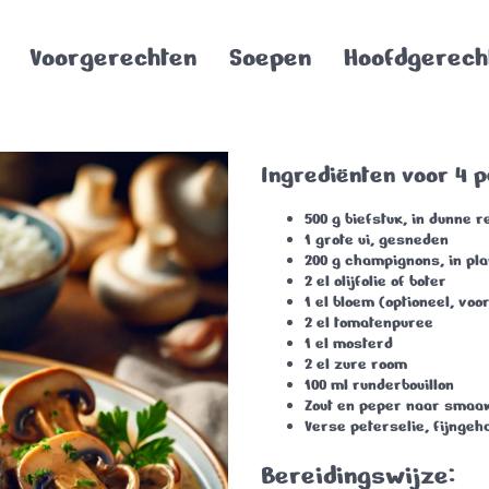
Voorgerechten
Soepen
Hoofdgerech
Ingrediënten voor 4 
500 g biefstuk, in dunne 
1 grote ui, gesneden
200 g champignons, in pl
2 el olijfolie of boter
1 el bloem (optioneel, voo
2 el tomatenpuree
1 el mosterd
2 el zure room
100 ml runderbouillon
Zout en peper naar smaa
Verse peterselie, fijngeh
Bereidingswijze: